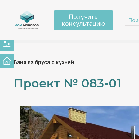
Получить
консультацию
Главная
/
Проекты домов
/
Садовые домики
/
Баня из бруса с кухней
Проект №
083-01