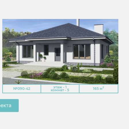
этаж - 1
2
№090-42
165 м
комнат - 5
оекта