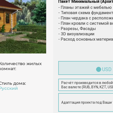
Пакет Минимальный (Архи
- Планы этажей с мебелью
- Типовая схема фундамен
- План чердака с располо
- План кровли с системой 
- Разрезы, Фасады
- 3D визуализации
- Расход основных матери
Количество жилых
комнат:
USD
1
Расчёт производится в любой
Стиль дома:
Вас валюте (RUB, BYN, KZT, US
Русский
Адаптация проекта под Ваши