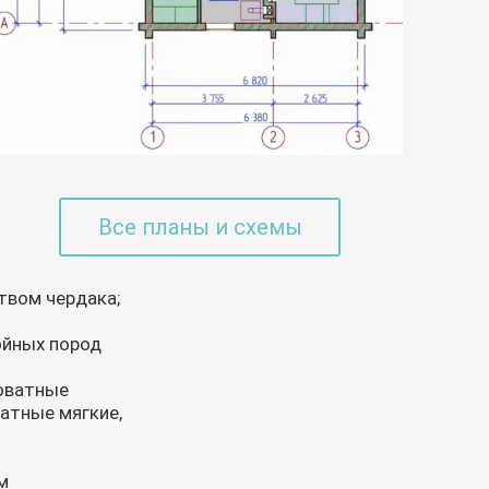
Все планы и схемы
твом чердака;
ойных пород
ловатные
атные мягкие,
м