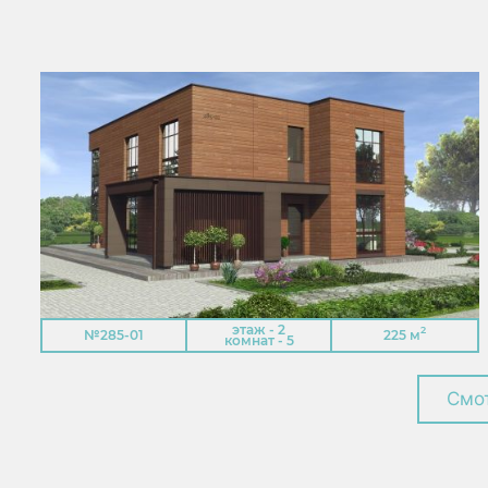
этаж - 2
2
№285-01
225 м
комнат - 5
Смот