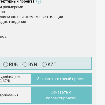
тектурный проект)
 и размерами
тов
жением люка и схемами вентиляции
водоотведения
алов
RUB
BYN
KZT
 удобной для
Заказать готовый проект
D, AZN)
Заказать с
 требования
корректировкой