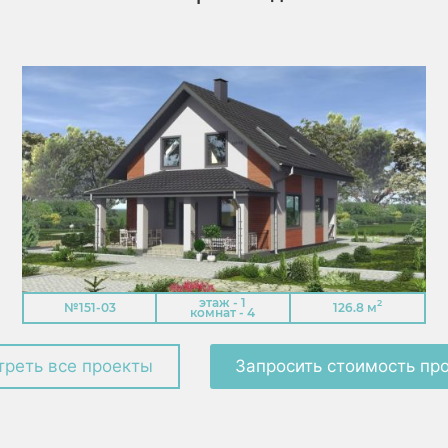
этаж - 1
2
№151-03
126.8 м
комнат - 4
реть все проекты
Запросить стоимость пр