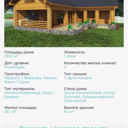
Площадь дома:
Этажность:
133.3 м²
1 этаж
Доп. уровни:
Количество жилых комнат:
Мансарда
2
Пристройки:
Тип крыши:
Терраса / Веранда, Камин,
С фронтонами
Баня / Сауна
Тип материала:
Стиль дома:
Металлочерепица, Брус /
Шале (Альпийский стиль),
Бревно
Русский, Скандинавский,
Готический
Жилая площадь:
Высота здания:
23.1 м²
6.1 м²