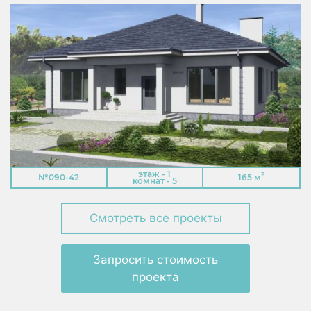
этаж - 1
2
№090-42
165 м
комнат - 5
Смотреть все проекты
Запросить стоимость
проекта