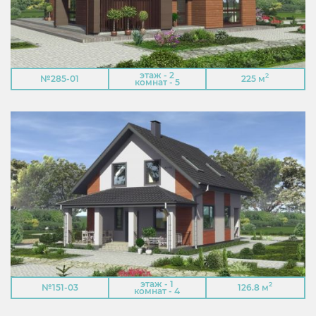
этаж - 2
2
№285-01
225 м
комнат - 5
этаж - 1
2
№151-03
126.8 м
комнат - 4