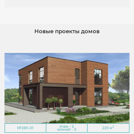
Новые проекты домов
этаж - 2
2
№285-01
225 м
комнат - 5