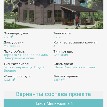
Площадь дома:
Этажность:
210 м²
1 этаж
Доп. уровни:
Количество жилых комнат:
Мансарда
5
Пристройки:
Тип крыши:
Терраса / Веранда, Камин,
Сложная
Панорамные окна
Тип материала:
Стиль дома:
Гибкая черепица, Брус /
Шале (Альпийский стиль)
Бревно
Жилая площадь:
Высота здания:
122,5 м²
8,87 м²
Варианты состава проекта
Пакет Минимальный