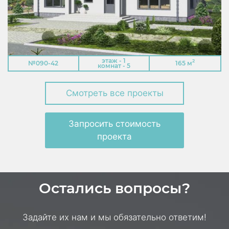
этаж - 1
2
№090-42
165 м
комнат - 5
Смотреть все проекты
Запросить стоимость
проекта
Остались вопросы?
Задайте их нам и мы обязательно ответим!