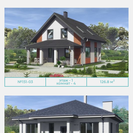
этаж - 1
2
№151-03
126.8 м
комнат - 4