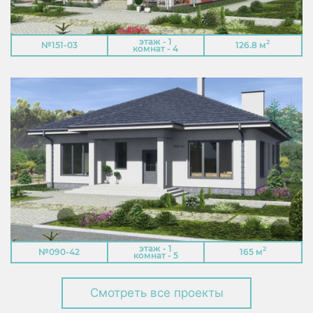
этаж - 1
2
№151-03
126.8 м
комнат - 4
этаж - 1
2
№090-42
165 м
комнат - 5
Смотреть все проекты