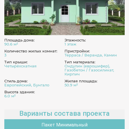
Площадь дома:
Этажность:
90.6 м²
1 этаж
Количество жилых комнат:
Пристройки:
3
Терраса / Веранда, Камин
Тип крыши:
Тип материала:
Четырёхскатная
Ондулин (еврошифер),
Газобетон / Газосиликат,
Кирпич
Стиль дома:
Жилая площадь:
Европейский, Бунгало
50.9 м²
Высота здания:
6.0 м²
Варианты состава проекта
Пакет Минимальный