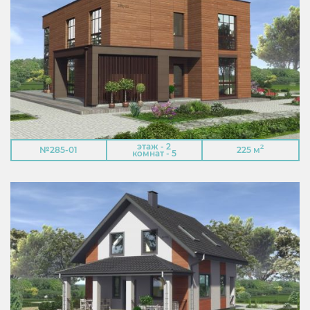
этаж - 2
2
№285-01
225 м
комнат - 5