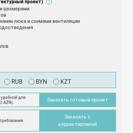
тектурный проект)
 и размерами
тов
жением люка и схемами вентиляции
водоотведения
алов
RUB
BYN
KZT
 удобной для
Заказать готовый проект
D, AZN)
Заказать с
 требования
корректировкой