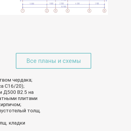
Все планы и схемы
твом чердака;
а С16/20);
и Д500 В2.5 на
ватными плитами
кирпичом;
 пустотелый толщ.
олщ. кладки