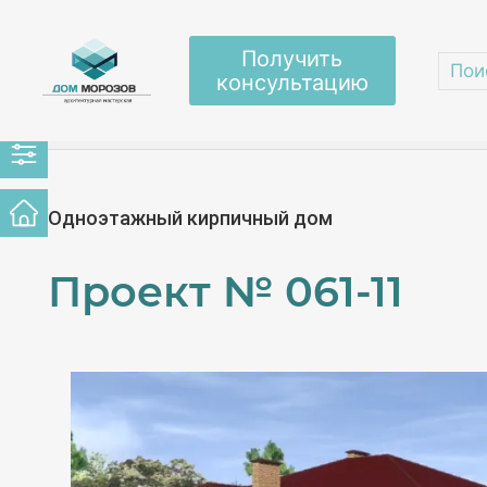
Получить
консультацию
Главная
/
Проекты домов
/
Камин
/
061-11
Одноэтажный кирпичный дом
Проект №
061-11