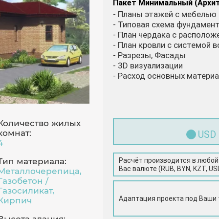
Пакет Минимальный (Архи
- Планы этажей с мебелью
- Типовая схема фундамен
- План чердака с располо
- План кровли с системой 
- Разрезы, Фасады
- 3D визуализации
- Расход основных матери
Количество жилых
комнат:
USD
4
Расчёт производится в любой
Тип материала:
Вас валюте (RUB, BYN, KZT, US
Металлочерепица,
Газобетон /
Газосиликат,
Адаптация проекта под Ваши
Кирпич