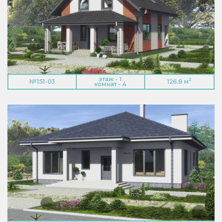
этаж - 1
2
№151-03
126.8 м
комнат - 4