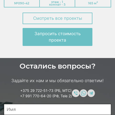
этаж - 1
2
№090-42
165 м
комнат - 5
Смотреть все проекты
Запросить стоимость
проекта
Остались вопросы?
Задайте их нам и мы обязательно ответим!
+375 29 722-51-73 (РБ, МТС)
+7 991 770-64-20 (РФ, Tele 2)