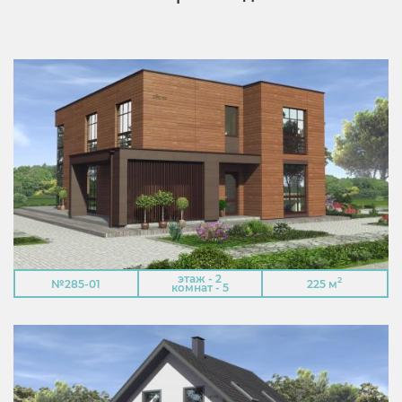
этаж - 2
2
№285-01
225 м
комнат - 5