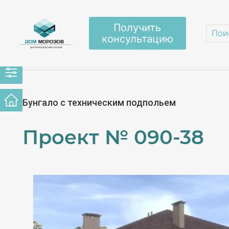
Получить
консультацию
Главная
/
Проекты домов
/
Одноэтажные с п
Бунгало с техническим подпольем
Проект №
090-38