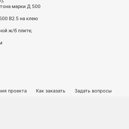
);
етона марки Д 500
500 В2.5 на клею
ной ж/б плите;
м
рия проекта
Как заказать
Задать вопросы