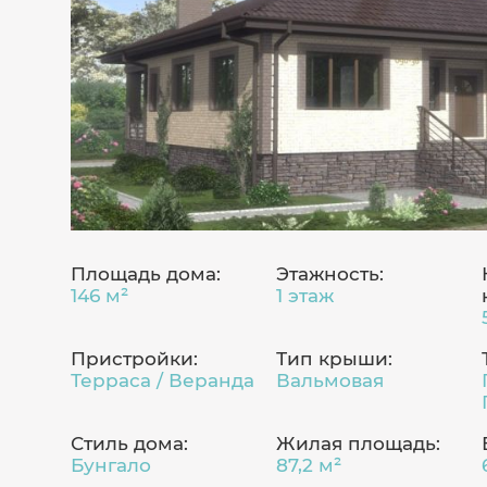
Площадь дома:
Этажность:
146 м²
1 этаж
Пристройки:
Тип крыши:
Терраса / Веранда
Вальмовая
Стиль дома:
Жилая площадь:
Бунгало
87,2 м²