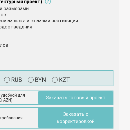
тектурный проект)
 и размерами
тов
жением люка и схемами вентиляции
водоотведения
алов
RUB
BYN
KZT
 удобной для
Заказать готовый проект
D, AZN)
Заказать с
 требования
корректировкой