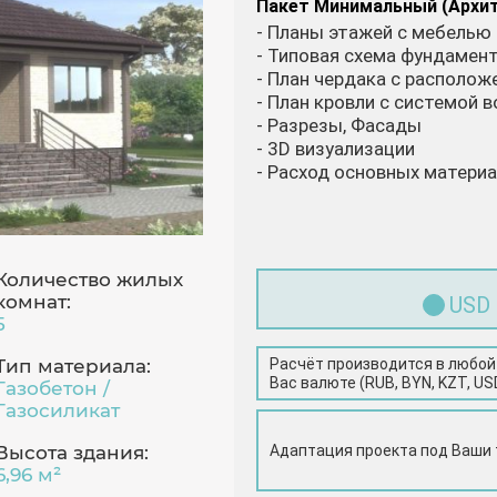
Пакет Минимальный (Архи
- Планы этажей с мебелью
- Типовая схема фундамен
- План чердака с располо
- План кровли с системой 
- Разрезы, Фасады
- 3D визуализации
- Расход основных матери
Количество жилых
комнат:
USD
5
Расчёт производится в любой
Тип материала:
Вас валюте (RUB, BYN, KZT, US
Газобетон /
Газосиликат
Адаптация проекта под Ваши
Высота здания:
6,96 м²