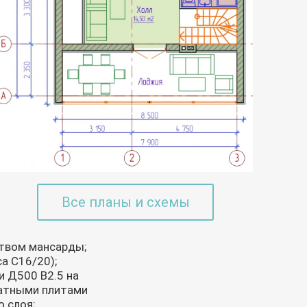
Все планы и схемы
ством мансарды;
а С16/20);
и Д500 В2.5 на
ватными плитами
 слоя;