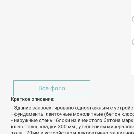
Все фото
Краткое описание:
- Здание запроектировано одноэтажным с устрой
- фундаменты ленточные монолитные (бетон класс
- наружные стены: блоки из ячеистого бетона марк
клею толщ. кладки 300 мм., утеплением минерало
толщ. 70мм и устройством декоративно-защитного