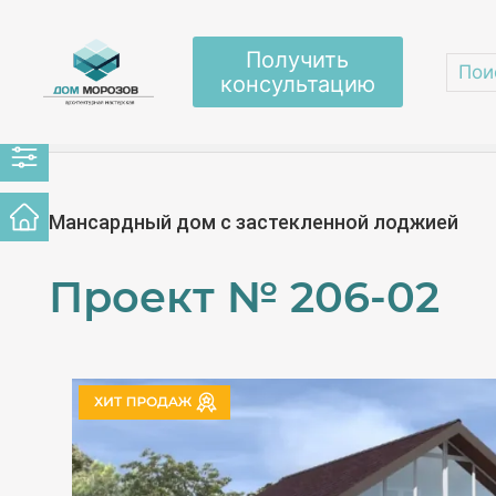
Получить
консультацию
Главная
/
Проекты домов
/
Одноэтажные с м
Мансардный дом с застекленной лоджией
Проект №
206-02