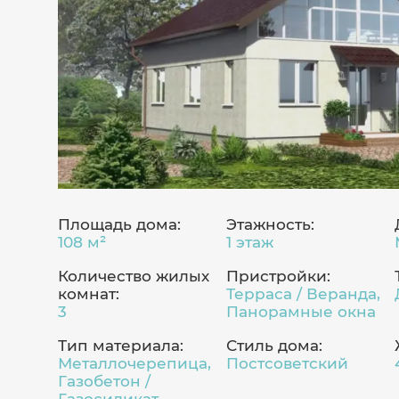
Площадь дома:
Этажность:
108 м²
1 этаж
Количество жилых
Пристройки:
комнат:
Терраса / Веранда,
3
Панорамные окна
Тип материала:
Стиль дома:
Металлочерепица,
Постсоветский
Газобетон /