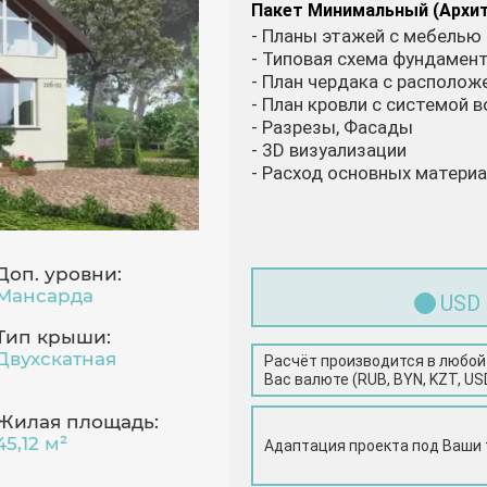
Пакет Минимальный (Архи
- Планы этажей с мебелью
- Типовая схема фундамен
- План чердака с располо
- План кровли с системой 
- Разрезы, Фасады
- 3D визуализации
- Расход основных матери
Доп. уровни:
Мансарда
USD
Тип крыши:
Двухскатная
Расчёт производится в любой
Вас валюте (RUB, BYN, KZT, US
Жилая площадь:
45,12 м²
Адаптация проекта под Ваши