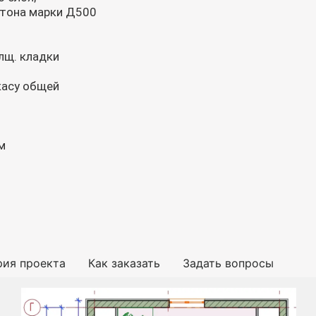
етона марки Д500
лщ. кладки
касу общей
м
рия проекта
Как заказать
Задать вопросы