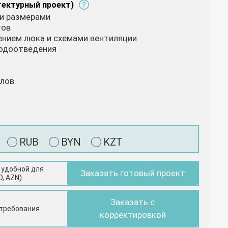
тектурный проект)
 и размерами
тов
жением люка и схемами вентиляции
водоотведения
алов
RUB
BYN
KZT
 удобной для
Заказать готовый проект
D, AZN)
Заказать с
 требования
корректировкой