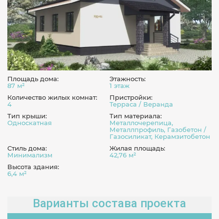
Площадь дома:
Этажность:
87 м²
1 этаж
Количество жилых комнат:
Пристройки:
4
Терраса / Веранда
Тип крыши:
Тип материала:
Односкатная
Металлочерепица,
Металлпрофиль, Газобетон /
Газосиликат, Керамзитобетон
Стиль дома:
Жилая площадь:
Минимализм
42,76 м²
Высота здания:
6,4 м²
Варианты состава проекта