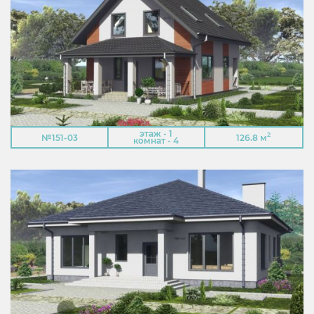
этаж - 1
2
№151-03
126.8 м
комнат - 4