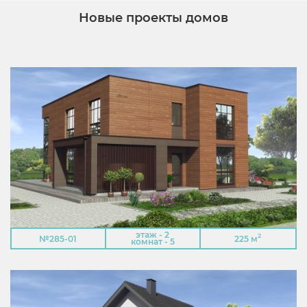
Новые проекты домов
этаж - 2
2
№285-01
225 м
комнат - 5