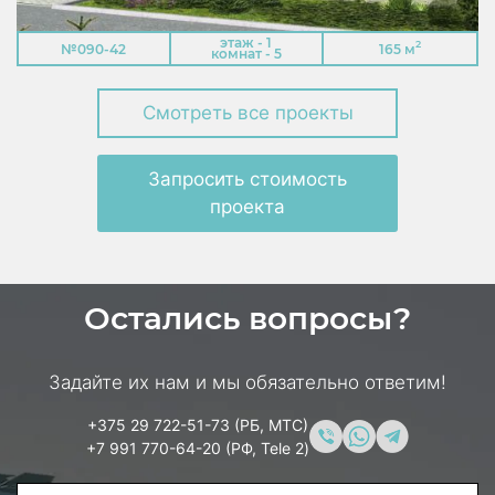
этаж - 1
2
№090-42
165 м
комнат - 5
Смотреть все проекты
Запросить стоимость
проекта
Остались вопросы?
Задайте их нам и мы обязательно ответим!
+375 29 722-51-73 (РБ, МТС)
+7 991 770-64-20 (РФ, Tele 2)