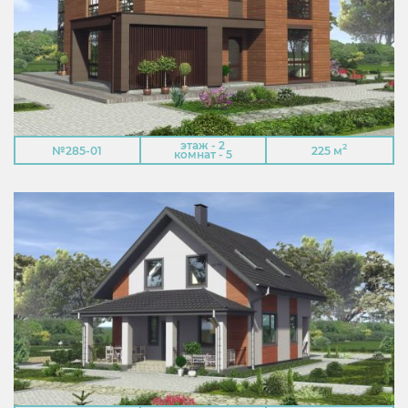
этаж - 2
2
№285-01
225 м
комнат - 5