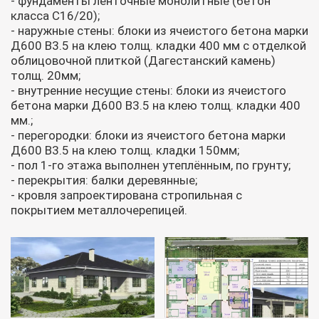
- фундаменты ленточные монолитные (бетон
класса С16/20);
- наружные стены: блоки из ячеистого бетона марки
Д600 В3.5 на клею толщ. кладки 400 мм с отделкой
облицовочной плиткой (Дагестанский камень)
толщ. 20мм;
- внутренние несущие стены: блоки из ячеистого
бетона марки Д600 В3.5 на клею толщ. кладки 400
мм.;
- перегородки: блоки из ячеистого бетона марки
Д600 В3.5 на клею толщ. кладки 150мм;
- пол 1-го этажа выполнен утеплённым, по грунту;
- перекрытия: балки деревянные;
- кровля запроектирована стропильная с
покрытием металлочерепицей.