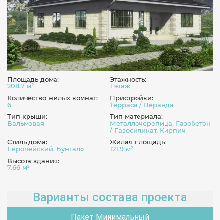
Площадь дома:
Этажность:
208.7 м²
1 этаж
Количество жилых комнат:
Пристройки:
6
Терраса / Веранда
Тип крыши:
Тип материала:
Вальмовая
Металлочерепица, Газобетон
/ Газосиликат, Кирпич
Стиль дома:
Жилая площадь:
Европейский, Бунгало
121.9 м²
Высота здания:
7.66 м²
Варианты состава проекта
Пакет Минимальный