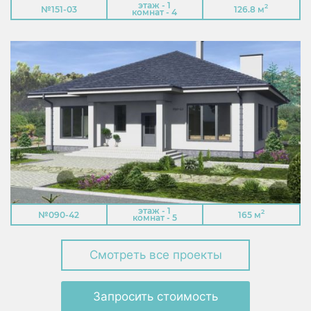
этаж - 1
2
№151-03
126.8 м
комнат - 4
этаж - 1
2
№090-42
165 м
комнат - 5
Смотреть все проекты
Запросить стоимость