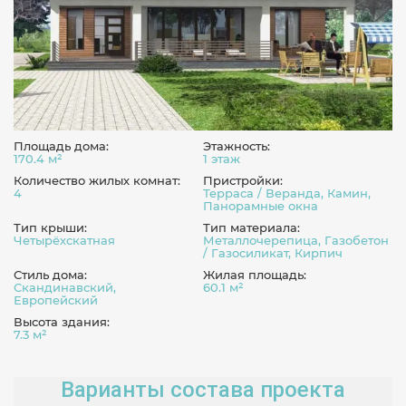
Площадь дома:
Этажность:
170.4 м²
1 этаж
Количество жилых комнат:
Пристройки:
4
Терраса / Веранда, Камин,
Панорамные окна
Тип крыши:
Тип материала:
Четырёхскатная
Металлочерепица, Газобетон
/ Газосиликат, Кирпич
Стиль дома:
Жилая площадь:
Скандинавский,
60.1 м²
Европейский
Высота здания:
7.3 м²
Варианты состава проекта