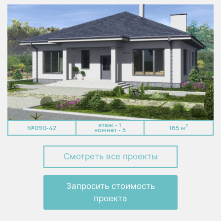
этаж - 1
2
№090-42
165 м
комнат - 5
Смотреть все проекты
Запросить стоимость
проекта