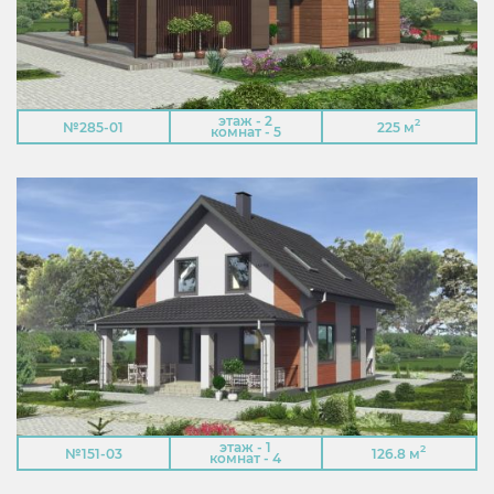
этаж - 2
2
№285-01
225 м
комнат - 5
этаж - 1
2
№151-03
126.8 м
комнат - 4