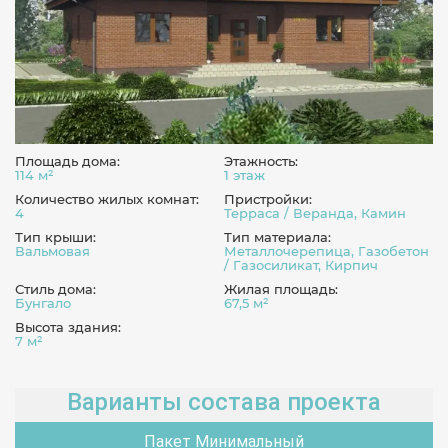
Площадь дома:
Этажность:
114 м²
1 этаж
Количество жилых комнат:
Пристройки:
4
Терраса / Веранда, Камин
Тип крыши:
Тип материала:
Вальмовая
Металлочерепица, Газобетон
/ Газосиликат, Кирпич
Стиль дома:
Жилая площадь:
Бунгало
67,5 м²
Высота здания:
7 м²
Варианты состава проекта
Пакет Минимальный