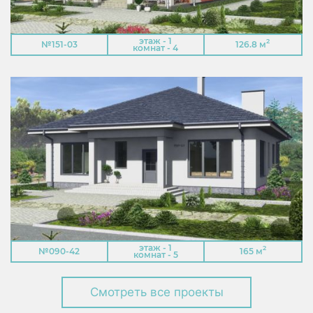
этаж - 1
2
№151-03
126.8 м
комнат - 4
этаж - 1
2
№090-42
165 м
комнат - 5
Смотреть все проекты