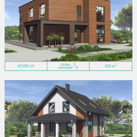
этаж - 2
2
№285-01
225 м
комнат - 5