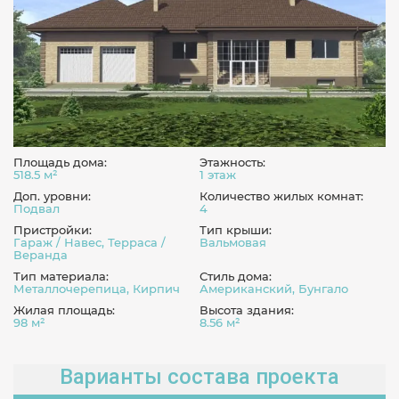
Площадь дома:
Этажность:
518.5 м²
1 этаж
Доп. уровни:
Количество жилых комнат:
Подвал
4
Пристройки:
Тип крыши:
Гараж / Навес, Терраса /
Вальмовая
Веранда
Тип материала:
Стиль дома:
Металлочерепица, Кирпич
Американский, Бунгало
Жилая площадь:
Высота здания:
98 м²
8.56 м²
Варианты состава проекта