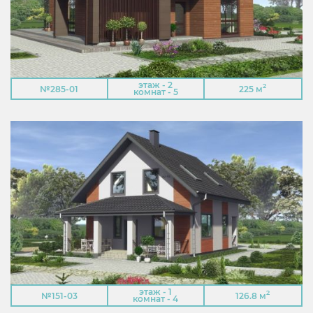
этаж - 2
2
№285-01
225 м
комнат - 5
этаж - 1
2
№151-03
126.8 м
комнат - 4