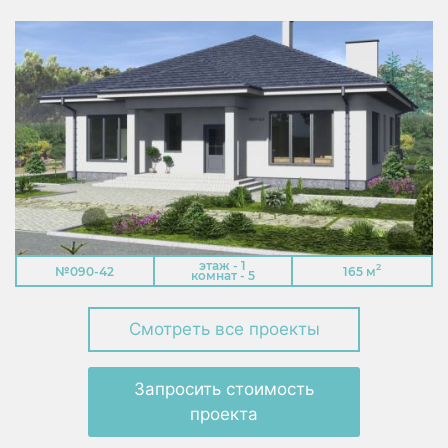
этаж - 1
2
№090-42
165 м
комнат - 5
Смотреть все проекты
Запросить стоимость
проекта