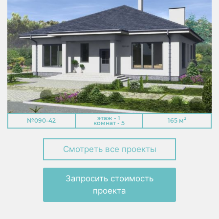
этаж - 1
2
№090-42
165 м
комнат - 5
Смотреть все проекты
Запросить стоимость
проекта