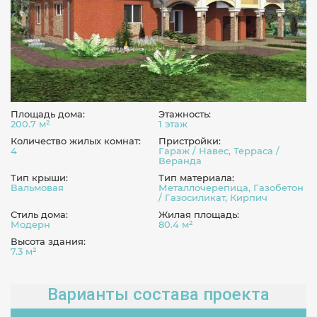
Площадь дома:
Этажность:
200.7 м²
1 этаж
Количество жилых комнат:
Пристройки:
4
Гараж / Навес, Терраса /
Веранда
Тип крыши:
Тип материала:
Вальмовая
Металлочерепица, Газобетон
/ Газосиликат, Кирпич
Стиль дома:
Жилая площадь:
Модерн
80.4 м²
Высота здания:
7.3 м²
Варианты состава проекта