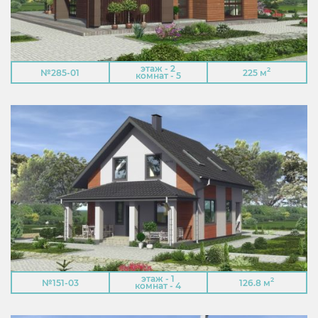
этаж - 2
2
№285-01
225 м
комнат - 5
этаж - 1
2
№151-03
126.8 м
комнат - 4