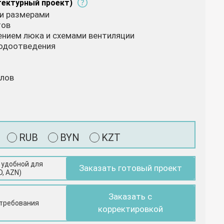
тектурный проект)
 и размерами
тов
жением люка и схемами вентиляции
водоотведения
алов
RUB
BYN
KZT
 удобной для
Заказать готовый проект
D, AZN)
Заказать с
 требования
корректировкой