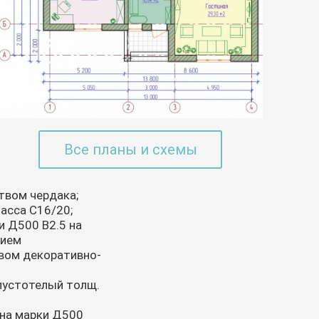
Все планы и схемы
твом чердака;
асса С16/20;
и Д500 В2.5 на
нием
вом декоративно-
 пустотелый толщ.
она марки Д500