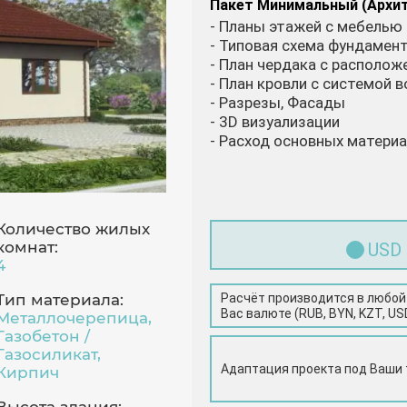
Пакет Минимальный (Архи
- Планы этажей с мебелью
- Типовая схема фундамен
- План чердака с располо
- План кровли с системой 
- Разрезы, Фасады
- 3D визуализации
- Расход основных матери
Количество жилых
комнат:
USD
4
Расчёт производится в любой
Тип материала:
Вас валюте (RUB, BYN, KZT, US
Металлочерепица,
Газобетон /
Газосиликат,
Адаптация проекта под Ваши
Кирпич