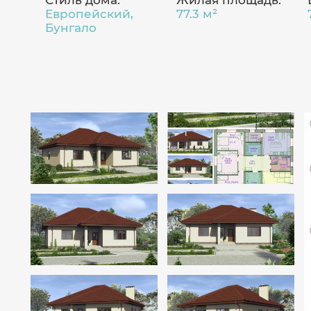
Стиль дома:
Жилая площадь:
Европейский,
77.3 м²
Бунгало