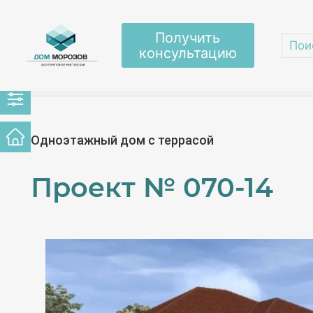
Получить
консультацию
Главная
/
Проекты домов
/
Каменные дома
/
Одноэтажный дом с террасой
Проект №
070-14