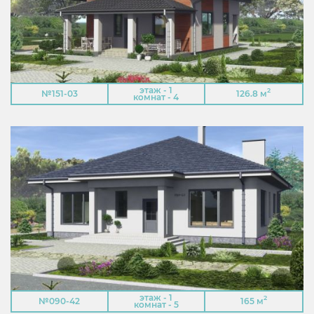
этаж - 1
2
№151-03
126.8 м
комнат - 4
этаж - 1
2
№090-42
165 м
комнат - 5