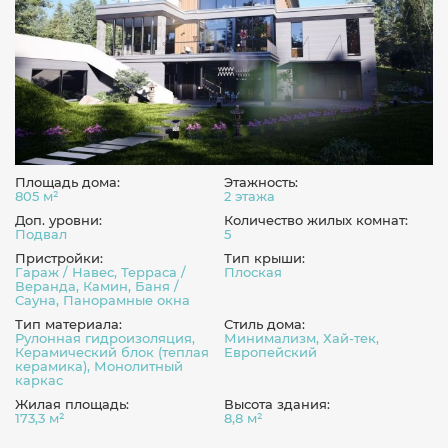
Площадь дома:
Этажность:
805 м²
2 этажа
Доп. уровни:
Количество жилых комнат:
Подвал
5
Пристройки:
Тип крыши:
Гараж / Навес, Терраса /
Плоская
Веранда, Камин, Баня /
Сауна, Панорамные окна
Тип материала:
Стиль дома:
Рулонная гидроизоляция,
Минимализм, Хай-тек,
Керамический блок (теплая
Европейский
керамика), Монолитный
каркас
Жилая площадь:
Высота здания:
173,3 м²
8,8 м²