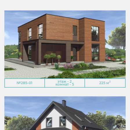
этаж - 2
2
№285-01
225 м
комнат - 5