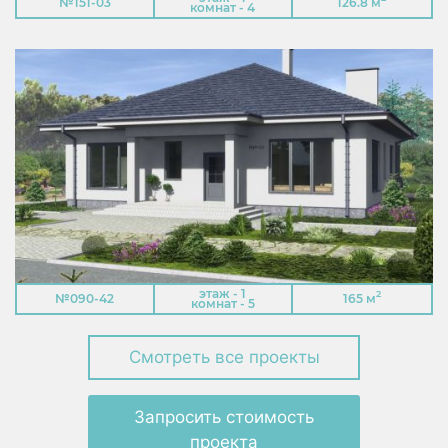
№151-03
126.8 м
комнат - 4
этаж - 1
2
№090-42
165 м
комнат - 5
Смотреть все проекты
Запросить стоимость
проекта