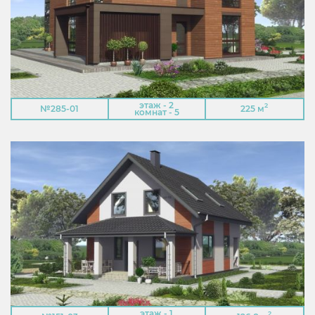
этаж - 2
2
№285-01
225 м
комнат - 5
этаж - 1
2