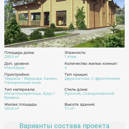
Площадь дома:
Этажность:
259.5 м²
1 этаж
Доп. уровни:
Количество жилых комнат:
Мансарда
4
Пристройки:
Тип крыши:
Терраса / Веранда, Камин,
Двухскатная, С фронтонами
Панорамные окна
Тип материала:
Стиль дома:
Металлочерепица, Брус /
Русский, Скандинавский
Бревно
Жилая площадь:
Высота здания:
120.6 м²
7.1 м²
Варианты состава проекта