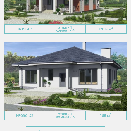
этаж - 1
2
№151-03
126.8 м
комнат - 4
этаж - 1
2
№090-42
165 м
комнат - 5