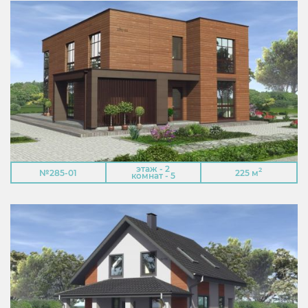
этаж - 2
2
№285-01
225 м
комнат - 5