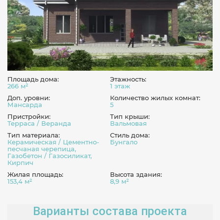
Площадь дома:
Этажность:
266 м²
1 этаж
Доп. уровни:
Количество жилых комнат:
Мансарда
5
Пристройки:
Тип крыши:
Терраса / Веранда
Вальмовая
Тип материала:
Стиль дома:
Керамическая / Цементно-
Бунгало
песчаная черепица,
Газобетон / Газосиликат,
Кирпич
Жилая площадь:
Высота здания:
153,4 м²
8,9 м²
Варианты состава проекта