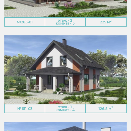
этаж - 2
2
№285-01
225 м
комнат - 5
этаж - 1
2
№151-03
126.8 м
комнат - 4