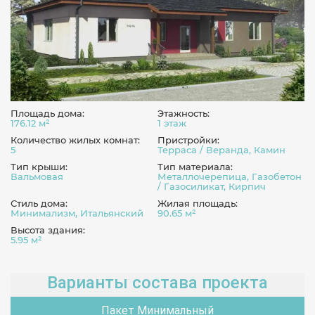
Площадь дома:
Этажность:
176.12 м²
1 этаж
Количество жилых комнат:
Пристройки:
5
Терраса / Веранда, Камин
Тип крыши:
Тип материала:
Вальмовая
Металлочерепица, Газобетон
/ Газосиликат, Кирпич
Стиль дома:
Жилая площадь:
Минимализм, Итальянский
90.65 м²
Высота здания:
5.95 м²
Варианты состава проекта
Пакет Минимальный