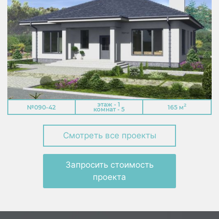
этаж - 1
2
№090-42
165 м
комнат - 5
Смотреть все проекты
Запросить стоимость
проекта