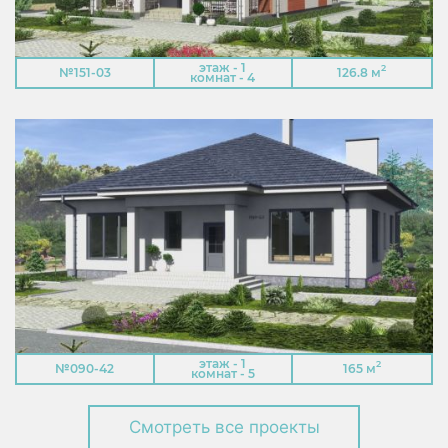
этаж - 1
2
№151-03
126.8 м
комнат - 4
этаж - 1
2
№090-42
165 м
комнат - 5
Смотреть все проекты