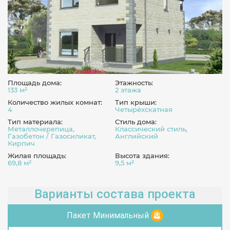
Площадь дома:
Этажность:
133 м²
2 этажа
Количество жилых комнат:
Тип крыши:
4
Четырёхскатная
Тип материала:
Стиль дома:
Металлочерепица,
Классический стиль,
Газобетон / Газосиликат,
Английский
Кирпич
Жилая площадь:
Высота здания:
69,8 м²
9,5 м²
Варианты состава проекта
Пакет Минимальный