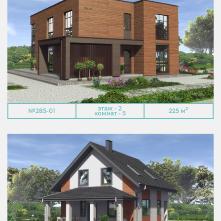
этаж - 2
2
№285-01
225 м
комнат - 5