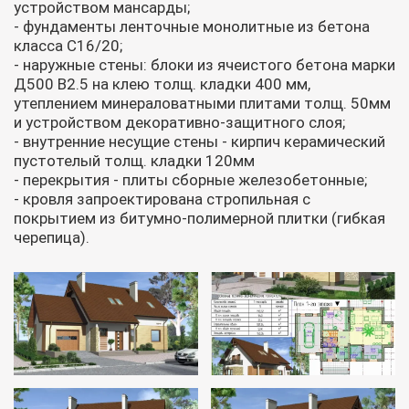
устройством мансарды;
- фундаменты ленточные монолитные из бетона
класса С16/20;
- наружные стены: блоки из ячеистого бетона марки
Д500 В2.5 на клею толщ. кладки 400 мм,
утеплением минераловатными плитами толщ. 50мм
и устройством декоративно-защитного слоя;
- внутренние несущие стены - кирпич керамический
пустотелый толщ. кладки 120мм
- перекрытия - плиты сборные железобетонные;
- кровля запроектирована стропильная с
покрытием из битумно-полимерной плитки (гибкая
черепица).