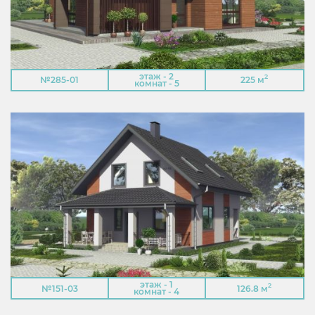
этаж - 2
2
№285-01
225 м
комнат - 5
этаж - 1
2
№151-03
126.8 м
комнат - 4