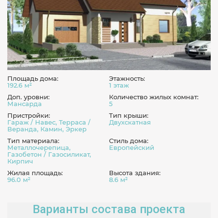
Площадь дома:
Этажность:
192.6 м²
1 этаж
Доп. уровни:
Количество жилых комнат:
Мансарда
5
Пристройки:
Тип крыши:
Гараж / Навес, Терраса /
Двухскатная
Веранда, Камин, Эркер
Тип материала:
Стиль дома:
Металлочерепица,
Европейский
Газобетон / Газосиликат,
Кирпич
Жилая площадь:
Высота здания:
96.0 м²
8.6 м²
Варианты состава проекта