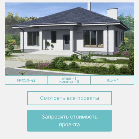
этаж - 1
2
№090-42
165 м
комнат - 5
Смотреть все проекты
Запросить стоимость
проекта