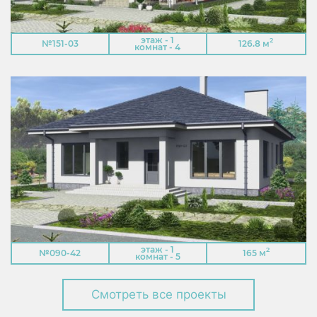
этаж - 1
2
№151-03
126.8 м
комнат - 4
этаж - 1
2
№090-42
165 м
комнат - 5
Смотреть все проекты