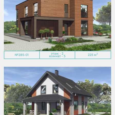
этаж - 2
2
№285-01
225 м
комнат - 5