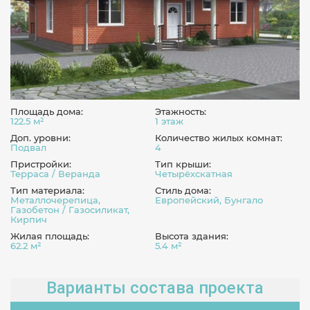
Площадь дома:
Этажность:
122.5 м²
1 этаж
Доп. уровни:
Количество жилых комнат:
Подвал
4
Пристройки:
Тип крыши:
Терраса / Веранда
Четырёхскатная
Тип материала:
Стиль дома:
Металлочерепица,
Европейский, Бунгало
Газобетон / Газосиликат,
Кирпич
Жилая площадь:
Высота здания:
62.2 м²
5.4 м²
Варианты состава проекта