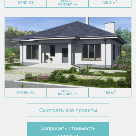
этаж - 1
2
№151-03
126.8 м
комнат - 4
этаж - 1
2
№090-42
165 м
комнат - 5
Смотреть все проекты
Запросить стоимость
проекта