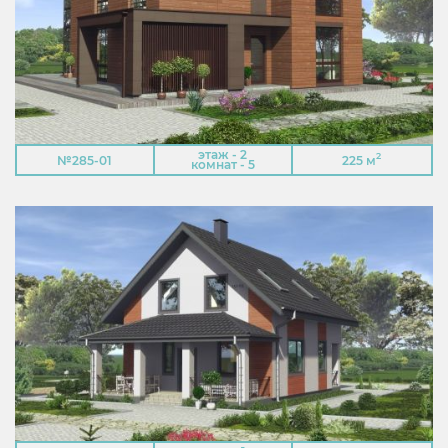
этаж - 2
2
№285-01
225 м
комнат - 5