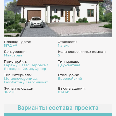
Площадь дома:
Этажность:
187.2 м²
1 этаж
Доп. уровни:
Количество жилых комнат:
Мансарда
5
Пристройки:
Тип крыши:
Гараж / Навес, Терраса /
Двухскатная
Веранда, Камин, Эркер
Тип материала:
Стиль дома:
Металлочерепица,
Европейский
Газобетон / Газосиликат
Жилая площадь:
Высота здания:
96.2 м²
8.61 м²
Варианты состава проекта