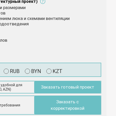
тектурный проект)
 и размерами
тов
жением люка и схемами вентиляции
водоотведения
алов
RUB
BYN
KZT
 удобной для
Заказать готовый проект
D, AZN)
Заказать с
 требования
корректировкой