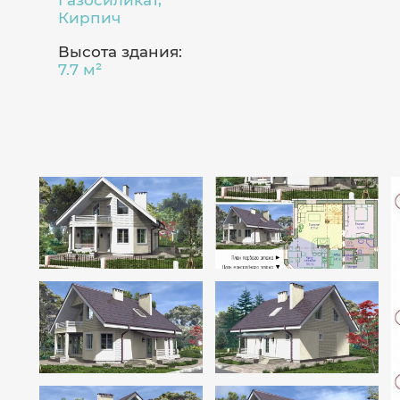
Газосиликат,
Кирпич
Высота здания:
7.7 м²