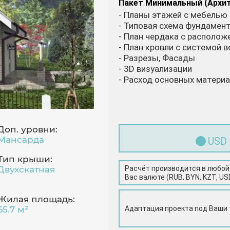
Пакет Минимальный (Архи
- Планы этажей с мебелью
- Типовая схема фундамен
- План чердака с располо
- План кровли с системой 
- Разрезы, Фасады
- 3D визуализации
- Расход основных матери
Доп. уровни:
Мансарда
USD
Тип крыши:
Расчёт производится в любой
Двухскатная
Вас валюте (RUB, BYN, KZT, US
Жилая площадь:
Адаптация проекта под Ваши
65.7 м²