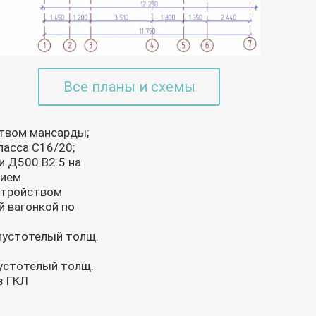
Все планы и схемы
ством мансарды;
ласса С16/20;
и Д500 В2.5 на
нием
стройством
й вагонкой по
 пустотелый толщ.
пустотелый толщ.
з ГКЛ