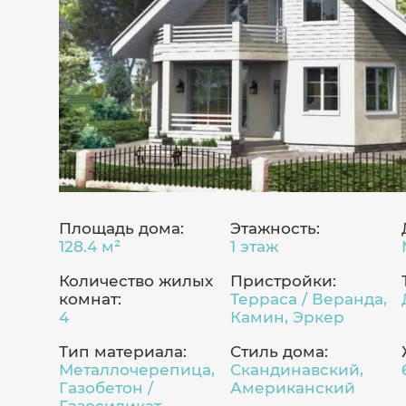
Площадь дома:
Этажность:
128.4 м²
1 этаж
Количество жилых
Пристройки:
комнат:
Терраса / Веранда,
4
Камин, Эркер
Тип материала:
Стиль дома:
Металлочерепица,
Скандинавский,
Газобетон /
Американский