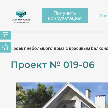
Получить
консультацию
Главная
/
Проекты домов
/
Одноэтажные с м
Проект небольшого дома с красивым балкон
Проект №
019-06