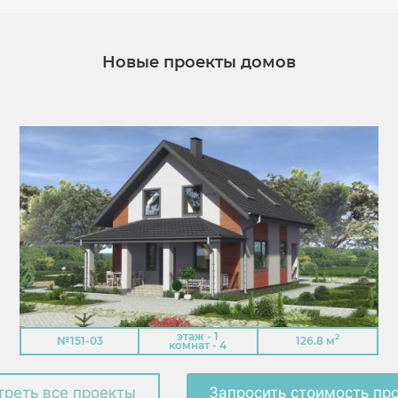
Новые проекты домов
этаж - 1
2
№151-03
126.8 м
комнат - 4
реть все проекты
Запросить стоимость пр