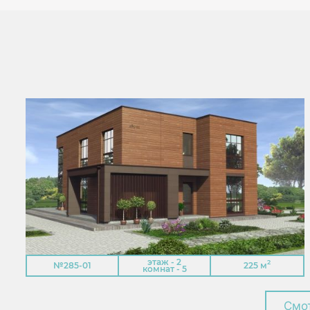
этаж - 2
2
№285-01
225 м
комнат - 5
Смот