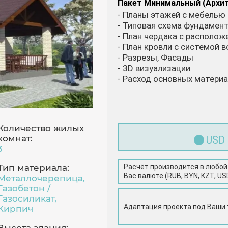
Пакет Минимальный (Архи
- Планы этажей с мебелью
- Типовая схема фундамен
- План чердака с располо
- План кровли с системой 
- Разрезы, Фасады
- 3D визуализации
- Расход основных матери
Количество жилых
комнат:
USD
3
Расчёт производится в любой
Тип материала:
Вас валюте (RUB, BYN, KZT, US
Металлочерепица,
Газобетон /
Газосиликат,
Адаптация проекта под Ваши
Кирпич