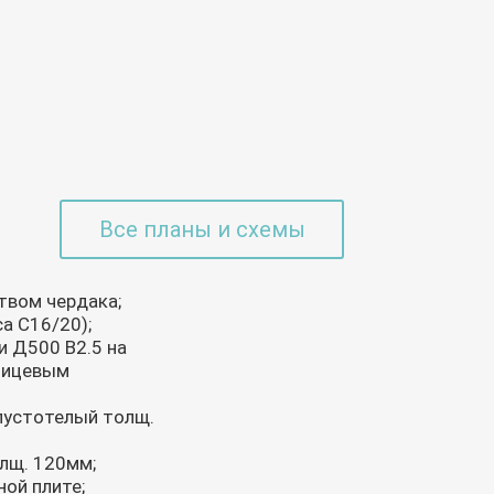
Все планы и схемы
твом чердака;
а С16/20);
и Д500 В2.5 на
 лицевым
 пустотелый толщ.
олщ. 120мм;
ной плите;