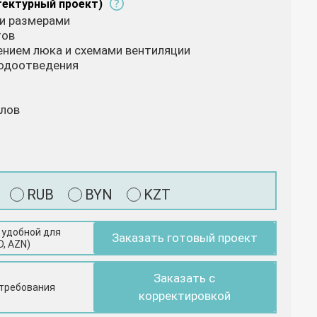
тектурный проект)
 и размерами
тов
жением люка и схемами вентиляции
водоотведения
алов
RUB
BYN
KZT
 удобной для
Заказать готовый проект
D, AZN)
Заказать с
 требования
корректировкой