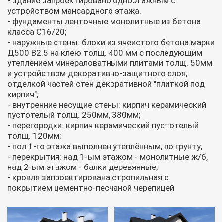
- здание запроектировано одноэтажным с
устройством мансардного этажа.
- фундаменты ленточные монолитные из бетона
класса С16/20;
- наружные стены: блоки из ячеистого бетона марки
Д500 В2.5 на клею толщ. 400 мм с последующим
утеплением минераловатными плитами толщ. 50мм
и устройством декоративно-защитного слоя;
отделкой частей стен декоративной "плиткой под
кирпич";
- внутренние несущие стены: кирпич керамический
пустотелый толщ. 250мм, 380мм;
- перегородки: кирпич керамический пустотелый
толщ. 120мм;
- пол 1-го этажа выполнен утеплённым, по грунту;
- перекрытия: над 1-ым этажом - монолитные ж/б,
над 2-ым этажом - балки деревянные;
- кровля запроектирована стропильная с
покрытием цементно-песчаной черепицей