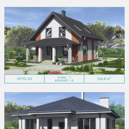
этаж - 1
2
№151-03
126.8 м
комнат - 4