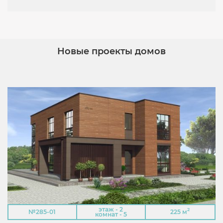
Новые проекты домов
этаж - 2
2
№285-01
225 м
комнат - 5