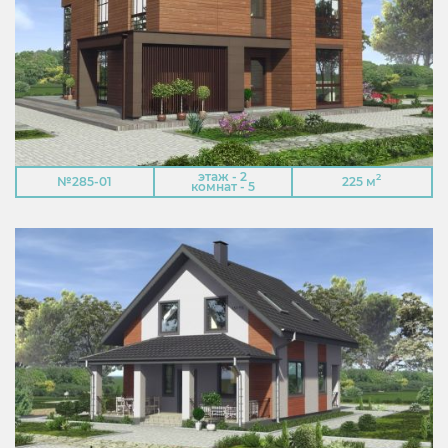
этаж - 2
2
№285-01
225 м
комнат - 5