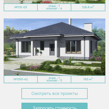
этаж - 1
2
№151-03
126.8 м
комнат - 4
этаж - 1
2
№090-42
165 м
комнат - 5
Смотреть все проекты
Запросить стоимость