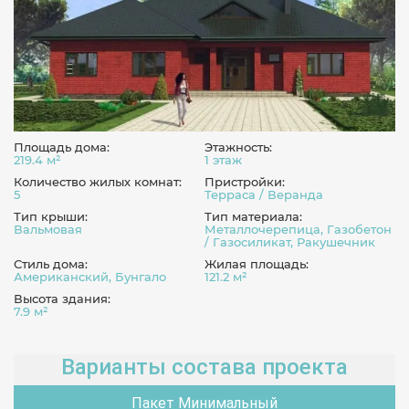
Площадь дома:
Этажность:
219.4 м²
1 этаж
Количество жилых комнат:
Пристройки:
5
Терраса / Веранда
Тип крыши:
Тип материала:
Вальмовая
Металлочерепица, Газобетон
/ Газосиликат, Ракушечник
Стиль дома:
Жилая площадь:
Американский, Бунгало
121.2 м²
Высота здания:
7.9 м²
Варианты состава проекта
Пакет Минимальный